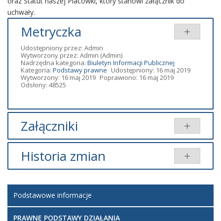
oraz Statut naszej Placówki, który stanowi załącznik do
uchwały.
Metryczka
Udostępniony przez:
Admin
Wytworzony przez:
Admin
(Admin)
Nadrzędna kategoria:
Biuletyn Informacji Publicznej
Kategoria:
Podstawy prawne
Udostępniony: 16 maj 2019
Wytworzony: 16 maj 2019
Poprawiono: 16 maj 2019
Odsłony: 48525
Załączniki
Dodany
Historia zmian
Tytuł
Typ
Rozmiar
przez
Uchwała nr
pdf
119.53
Admin-mh
Opis zmian
Data
Osoba
Porównaj
XXIV/253/2012
KB
Podstawowe informacje
Artykuł został
załącznik - Statut
pdf
209.17
Admin-mh
utworzony.
czwartek,
Admin-
KB
16 maj
mh
PRAWNE PODSTAWY DZIAŁANIA