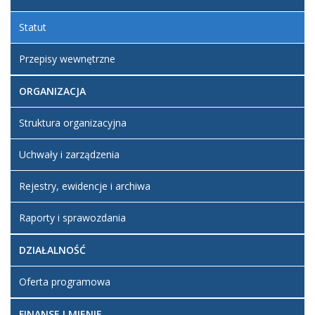
Dodane
2019
załączniki
18:10
Statut
Uchwała nr
XXIV/253/2012
Przepisy wewnętrzne
załącznik -
Statut
ORGANIZACJA
Artykuł został
zmieniony.
czwartek,
Admin-
Struktura organizacyjna
16 maj
mh
2019
Uchwały i zarządzenia
18:11
Rejestry, ewidencje i archiwa
Raporty i sprawozdania
DZIAŁALNOŚĆ
Oferta programowa
FINANSE I MIENIE