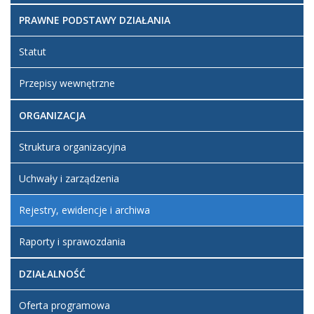
został
wrzesień
Smiatek
utworzony.
2025 09:09
Robert
PRAWNE PODSTAWY DZIAŁANIA
Statut
Przepisy wewnętrzne
ORGANIZACJA
Struktura organizacyjna
Uchwały i zarządzenia
Rejestry, ewidencje i archiwa
Raporty i sprawozdania
DZIAŁALNOŚĆ
Oferta programowa