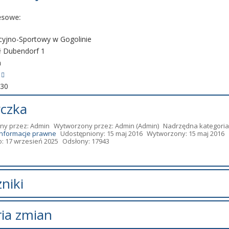
esowe:
cyjno-Sportowy w Gogolinie
ół Dubendorf 1
n
930
czka
ny przez:
Admin
Wytworzony przez:
Admin
(Admin)
Nadrzędna kategoria
Informacje prawne
Udostępniony: 15 maj 2016
Wytworzony: 15 maj 2016
: 17 wrzesień 2025
Odsłony: 17943
niki
zników.
ria zmian