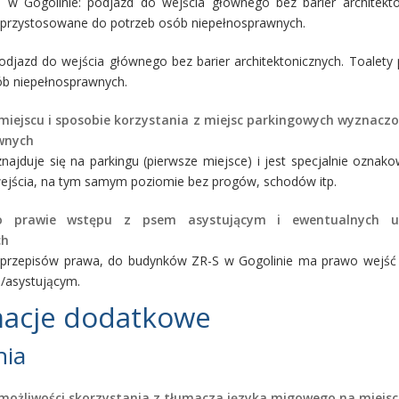
 w Gogolinie: podjazd do wejścia głównego bez barier architekto
y przystosowane do potrzeb osób niepełnosprawnych.
podjazd do wejścia głównego bez barier architektonicznych. Toalet
ób niepełnosprawnych.
miejscu i sposobie korzystania z miejsc parkingowych wyznacz
wnych
znajduje się na parkingu (pierwsze miejsce) i jest specjalnie oznak
wejścia, na tym samym poziomie bez progów, schodów itp.
o prawie wstępu z psem asystującym i ewentualnych u
ch
 przepisów prawa, do budynków ZR-S w Gogolinie ma prawo wejść
/asystującym.
macje dodatkowe
nia
możliwości skorzystania z tłumacza języka migowego na miejscu