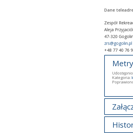
Dane teleadr
Zespół Rekrea
Aleja Przyjaci
47-320 Gogoli
zrs@gogolin.pl
+48 77 40 76 
Metry
Udostępnio
Kategoria:
Poprawiono
Załącz
Brak załąc
Histo