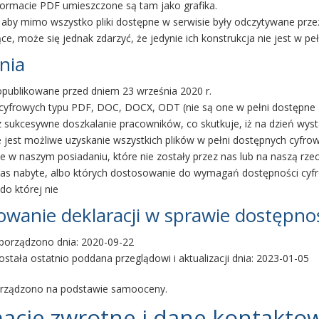
formacie PDF umieszczone są tam jako grafika.
, aby mimo wszystko pliki dostępne w serwisie były odczytywane prz
, może się jednak zdarzyć, że jedynie ich konstrukcja nie jest w peł
nia
opublikowane przed dniem 23 września 2020 r.
yfrowych typu PDF, DOC, DOCX, ODT (nie są one w pełni dostępne 
az sukcesywne doszkalanie pracowników, co skutkuje, iż na dzień wys
ie jest możliwe uzyskanie wszystkich plików w pełni dostępnych cyfrow
e w naszym posiadaniu, które nie zostały przez nas lub na naszą rz
nas nabyte, albo których dostosowanie do wymagań dostępności cy
do której nie
owanie deklaracji w sprawie dostępno
sporządzono dnia:
2020-09-22
ostała ostatnio poddana przeglądowi i aktualizacji dnia:
2023-01-05
orządzono na podstawie samooceny.
acje zwrotne i dane kontakto