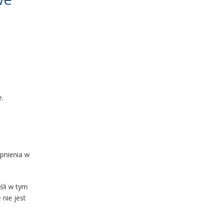
e.
ępnienia w
śli w tym
nie jest