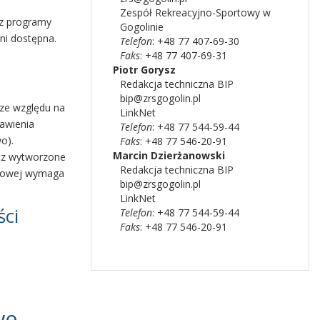
Zespół Rekreacyjno-Sportowy w
ez programy
Gogolinie
ni dostępna.
Telefon
: +48 77 407-69-30
Faks
: +48 77 407-69-31
Piotr
Gorysz
Redakcja techniczna BIP
bip@zrsgogolin.pl
ze względu na
LinkNet
tawienia
Telefon
: +48 77 544-59-44
o).
Faks
: +48 77 546-20-91
Marcin
Dzierżanowski
ecz wytworzone
Redakcja techniczna BIP
frowej wymaga
bip@zrsgogolin.pl
LinkNet
ści
Telefon
: +48 77 544-59-44
Faks
: +48 77 546-20-91
we