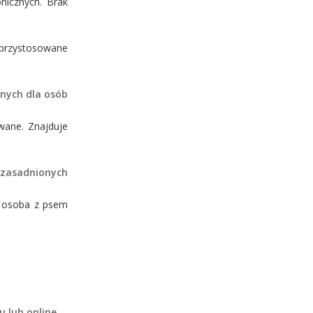
nicznych. Brak
y przystosowane
onych dla osób
owane. Znajduje
zasadnionych
 osoba z psem
 lub online.