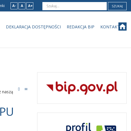
nki
A-
A
A+
SZUKAJ
DEKLARACJA DOSTĘPNOŚCI
REDAKCJA BIP
KONTAKT
z naszą
IPU