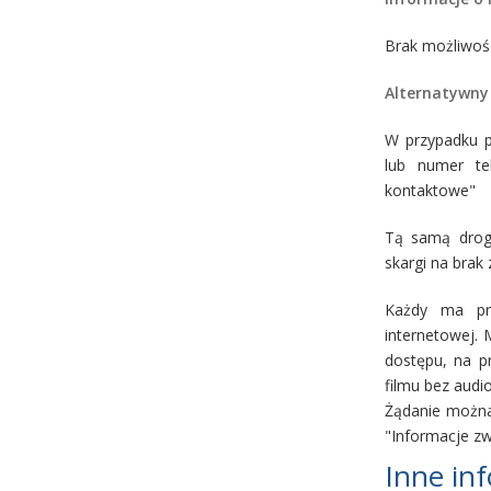
Brak możliwośc
Alternatywny 
W przypadku p
lub numer te
kontaktowe"
Tą samą drogą
skargi na brak
Każdy ma pra
internetowej.
dostępu, na p
filmu bez audio
Żądanie można 
"Informacje z
Inne in