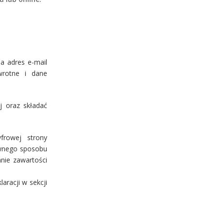
a adres e-mail
wrotne i dane
j oraz składać
frowej strony
ywnego sposobu
nie zawartości
aracji w sekcji