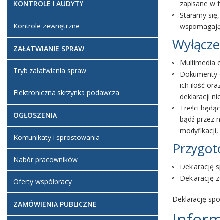
KONTROLE I AUDYTY
zapisane w 
Staramy się
Kontrole zewnętrzne
wspomagające
Wyłącze
ZAŁATWIANIE SPRAW
Multimedia 
Tryb załatwiania spraw
Dokumenty c
ich ilość or
Elektroniczna skrzynka podawcza
deklaracji n
Treści będąc
OGŁOSZENIA
bądź przez 
modyfikacji, 
Komunikaty i sprostowania
Przygot
Nabór pracowników
Deklarację 
Deklarację z
Oferty współpracy
Deklarację sp
ZAMÓWIENIA PUBLICZNE
Inform