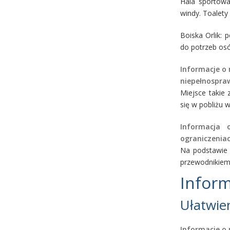
Hala sportowa
windy. Toalet
Boiska Orlik: 
do potrzeb os
Informacje o 
niepełnospra
Miejsce takie 
się w pobliżu 
Informacja 
ograniczenia
Na podstawie
przewodnikiem
Infor
Ułatwie
Informacje o 