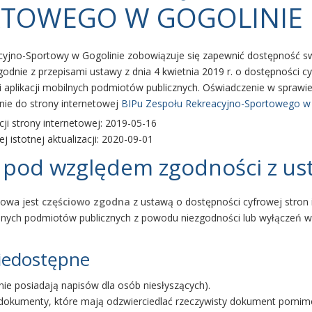
TOWEGO W GOGOLINIE
cyjno-Sportowy w Gogolinie
zobowiązuje się zapewnić dostępność sw
godnie z przepisami ustawy z dnia 4 kwietnia 2019 r. o dostępności c
i aplikacji mobilnych podmiotów publicznych. Oświadczenie w sprawi
ie do strony internetowej
BIPu Zespołu Rekreacyjno-Sportowego w 
cji strony internetowej:
2019-05-16
j istotnej aktualizacji:
2020-09-01
 pod względem zgodności z us
towa jest
częściowo zgodna
z ustawą o dostępności cyfrowej stron
bilnych podmiotów publicznych z powodu niezgodności lub wyłączeń 
niedostępne
nie posiadają napisów dla osób niesłyszących).
okumenty, które mają odzwierciedlać rzeczywisty dokument pomimo