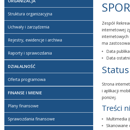
ORGANIZACJA
SPOR
Struktura organizacyjna
Zespół Rekrea
Uchwały i zarządzenia
internetowej z
internetowych 
Rejestry, ewidencje i archiwa
ma zastosowan
Data publika
Raporty i sprawozdania
Data ostatnie
Status
DZIAŁALNOŚĆ
Oferta programowa
Strona interne
i aplikacji mo
FINANSE I MIENIE
poniżej.
Treści 
Plany finansowe
Sprawozdania finansowe
Multimedia (
Skanowane d