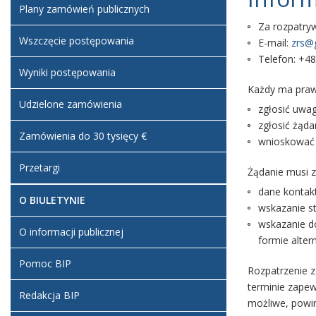
Plany zamówień publicznych
Za rozpatry
Wszczęcie postępowania
E-mail:
zrs@g
Telefon:
+48
Wyniki postępowania
Każdy ma pra
Udzielone zamówienia
zgłosić uwag
zgłosić żąda
Zamówienia do 30 tysięcy €
wnioskować o
Przetargi
Żądanie musi z
dane kontak
O BIULETYNIE
wskazanie st
wskazanie do
O informacji publicznej
formie alter
Pomoc BIP
Rozpatrzenie z
terminie zapew
Redakcja BIP
możliwe, powin