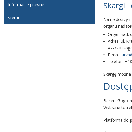
Skargi i
Informacje prawne
Statut
Na niedotrzym
organu nadzoru
Organ nadzo
Adres: ul. K
47-320 Gogo
E-mail:
urzad
Telefon: +4
Skargę można 
Dostęp
Basen Gogolin
Wybrane toalet
Platforma do p