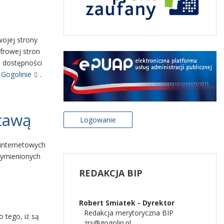
ojej strony
yfrowej stron
e dostępności
Gogolinie
.
tawą
Logowanie
 internetowych
wymienionych
REDAKCJA
BIP
Robert Smiatek - Dyrektor
Redakcja merytoryczna BIP
 tego, iż są
zrs@gogolin.pl